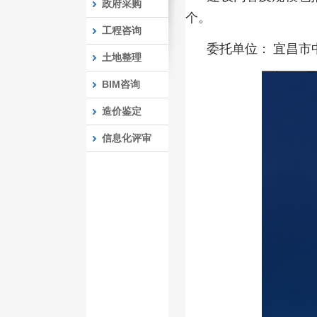
政府采购
个。
工程咨询
委托单位：
宜昌市
土地整理
BIM咨询
造价鉴定
信息化评审