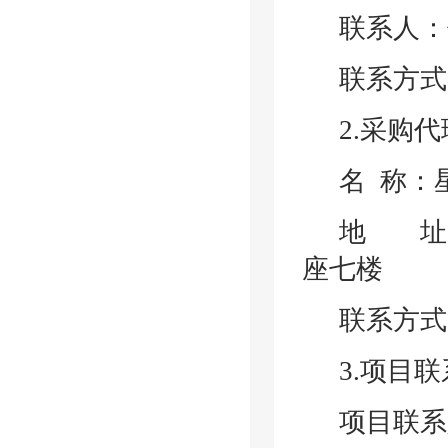
联系人：
联系方式
2.采购
名
称：
地 址
座七楼
联系方式
3.项目
项目联系