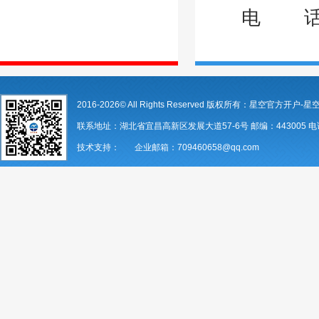
电 话
2016-2026© All Rights Reserved 版权所有：星空官方开户-星
联系地址：湖北省宜昌高新区发展大道57-6号 邮编：443005 电话：07
技术支持： 企业邮箱：709460658@qq.com