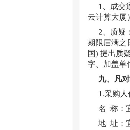
1、成交
云计算大厦
2、质疑
期限届满之
国) 提出
字、加盖单
九、凡对
1.采购
名
称：
地
址：