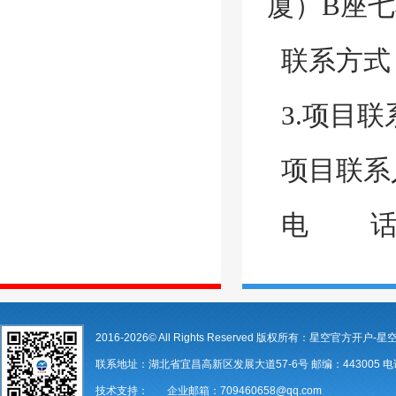
厦）B座
联系方式
3.项目联
项目联系
电
2016-2026© All Rights Reserved 版权所有：星空官方开户-星
联系地址：湖北省宜昌高新区发展大道57-6号 邮编：443005 电话：07
技术支持： 企业邮箱：709460658@qq.com