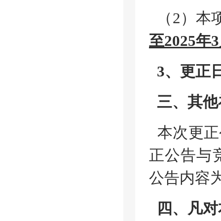
（
2
）本
至
202
5
年
3
3、更正
三、其他
本次更正
正公告与
公告内容
四、凡对