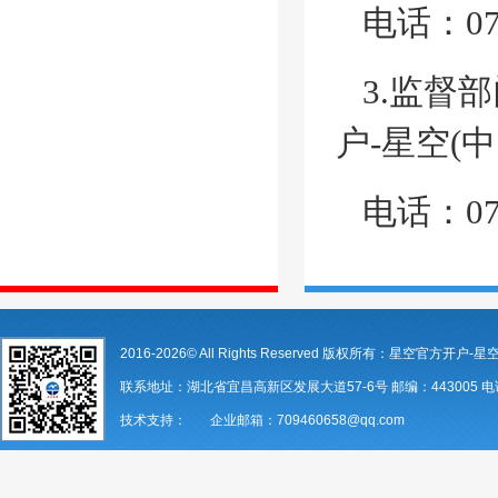
电话：
0
3.监督
户-星空(中
电话
：
0
2016-2026© All Rights Reserved 版权所有：星空官方开户-星
联系地址：湖北省宜昌高新区发展大道57-6号 邮编：443005 电话：07
技术支持： 企业邮箱：709460658@qq.com