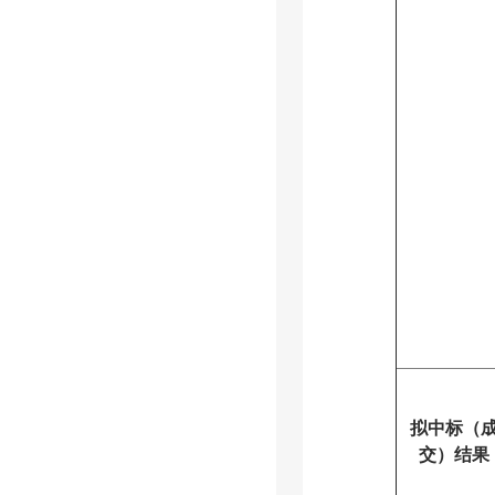
拟中标（
交）结果