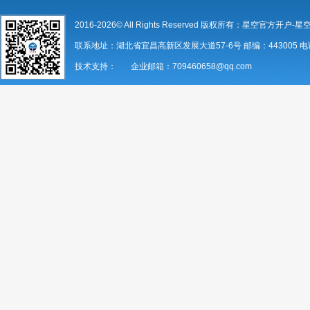
2016-2026© All Rights Reserved 版权所有：星空官方开户-星
联系地址：湖北省宜昌高新区发展大道57-6号 邮编：443005 电话：07
技术支持： 企业邮箱：709460658@qq.com