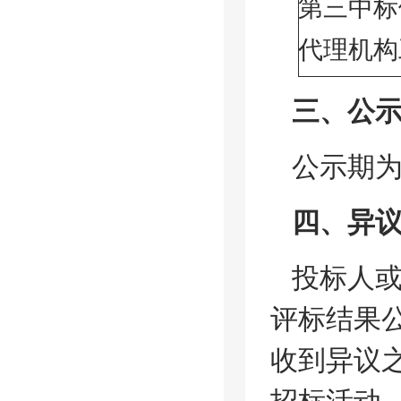
第
三
中标
代理机构
三、公示
公示期为
四、异议
投标人或
评标结果
收到异议之