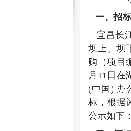
一、招标
宜昌长江
坝上、坝
购
（项目
月11日
在
(中国) 
标，根据
公示如下