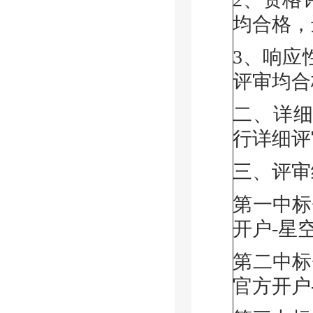
均合格，
3、响应
评审均合
二、详
行详细评
三、评审
第一中标
开户-星空
第二中标
官方开户-