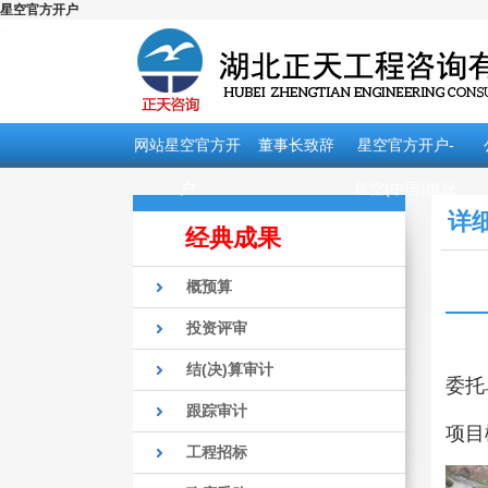
星空官方开户
网站星空官方开
董事长致辞
星空官方开户-
户
星空(中国)概况
详
经典成果
概预算
投资评审
结(决)算审计
委托
跟踪审计
项目
工程招标