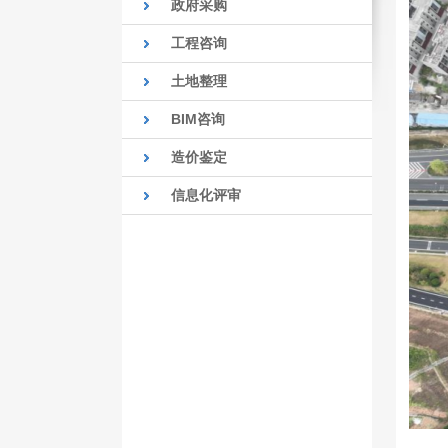
政府采购
工程咨询
土地整理
BIM咨询
造价鉴定
信息化评审