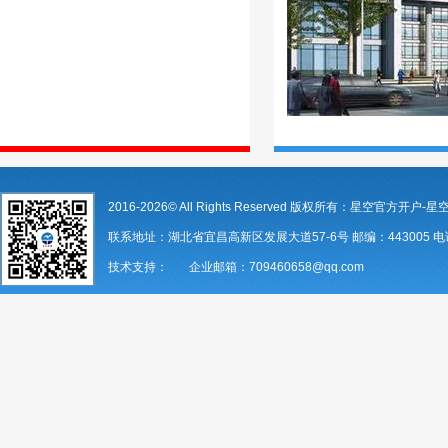
2016-2026© All Rights Reserved 版权所有：星空官方开户-星
联系地址：湖北省宜昌高新区发展大道57-6号 邮编：443005 电话：07
技术支持： 企业邮箱：709460658@qq.com