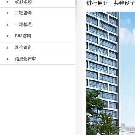
政府采购
进行展开，共建设子
工程咨询
土地整理
BIM咨询
造价鉴定
信息化评审