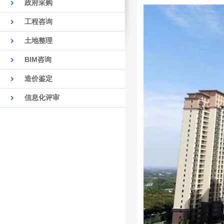
政府采购
工程咨询
土地整理
BIM咨询
造价鉴定
信息化评审