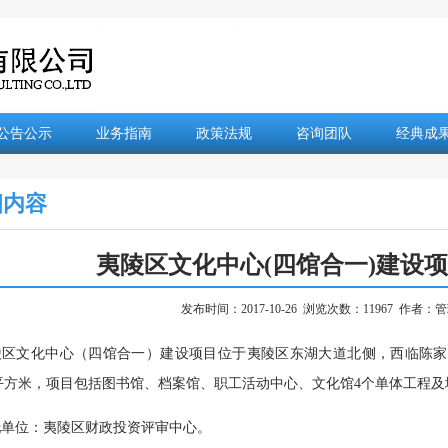
公告公示
业务指南
政策法规
咨询团队
经典成
细内容
夷陵区文化中心(四馆合一)建设项
发布时间：2017-10-26 浏览次数：11967 作者
陵区文化中心（四馆合一）建设项目位于夷陵区东湖大道北侧，西临陈家
6.7平方米，项目包括图书馆、档案馆、职工活动中心、文化馆4个单体工程及
托单位：夷陵区财政投资评审中心。