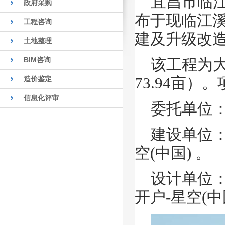
宜昌市临
政府采购
布于现临江
工程咨询
建及升级改
土地整理
BIM咨询
该工程为
造价鉴定
73.94亩）
信息化评审
委托单位
建设单位
空(中国) 。
设计单位
开户-星空(中