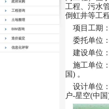
政府采购
工程、污水
工程咨询
倒虹井等工程
土地整理
项目工期
BIM咨询
造价鉴定
委托单位
信息化评审
建设单位
施工单位：
国) 。
设计单位
户-星空(中国)