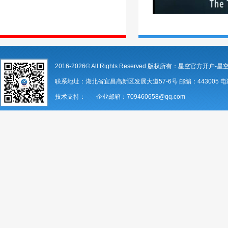
2016-2026© All Rights Reserved 版权所有：星空官方开户-星
联系地址：湖北省宜昌高新区发展大道57-6号 邮编：443005 电话：07
技术支持： 企业邮箱：709460658@qq.com