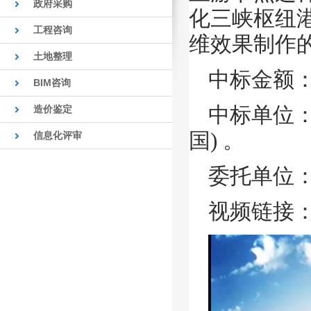
政府采购
化三峡枢纽
工程咨询
维效果制作
土地整理
中标金额
BIM咨询
造价鉴定
中标单位：
国) 。
信息化评审
委托单位
视频链接